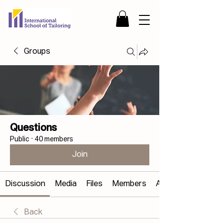
Groups
Questions
Public
·
40 members
Join
Discussion
Media
Files
Members
About
Back