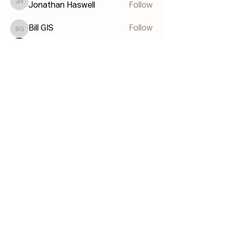
Jonathan Haswell
Follow
Jonathan Haswell
Bill GIS
Follow
Bill GIS
Martin Küster
Follow
John Hodges
Follow
John Hodges
See All Members (40)