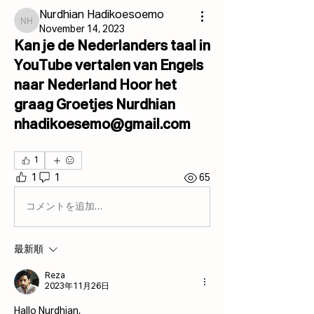
Nurdhian Hadikoesoemo
Nurdhian Hadikoesoemo
November 14, 2023
Kan je de Nederlanders taal in
YouTube vertalen van Engels
naar Nederland Hoor het
graag Groetjes Nurdhian
nhadikoesemo@gmail.com
1
1
1
65
コメントを追加…
最新順
Reza
2023年11月26日
Hallo Nurdhian,